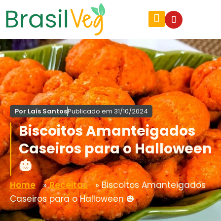
Por
Laís Santos
Publicado em
31/10/2024
Biscoitos Amanteigados
Caseiros para o Halloween
🎃
Home
»
Receitas
»
Biscoitos Amanteigados
Caseiros para o Halloween 🎃