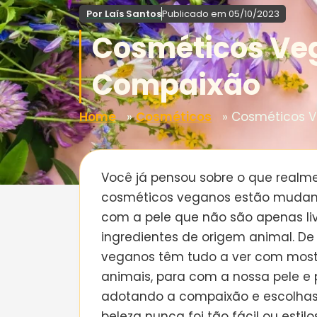
Por
Laís Santos
Publicado em
05/10/2023
Cosméticos Veg
Compaixão
Home
»
Cosméticos
»
Cosméticos V
Você já pensou sobre o que realm
cosméticos veganos estão mudan
com a pele que não são apenas li
ingredientes de origem animal. D
veganos têm tudo a ver com most
animais, para com a nossa pele e
adotando a compaixão e escolhas 
beleza nunca foi tão fácil ou esti