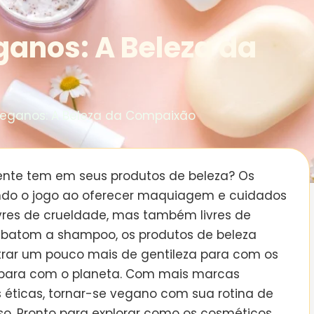
anos: A Beleza da
eganos: A Beleza da Compaixão
ente tem em seus produtos de beleza? Os
do o jogo ao oferecer maquiagem e cuidados
vres de crueldade, mas também livres de
e batom a shampoo, os produtos de beleza
rar um pouco mais de gentileza para com os
 para com o planeta. Com mais marcas
éticas, tornar-se vegano com sua rotina de
loso. Pronto para explorar como os cosméticos