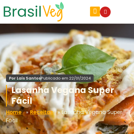
Por
Laís Santos
Publicado em
22/01/2024
Lasanha Vegana Super
Fácil
Home
»
Receitas
»
Lasanha Vegana Super
Fácil