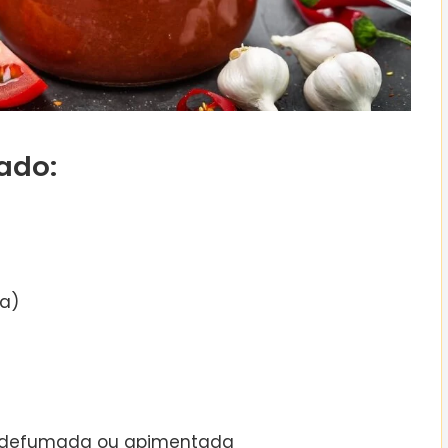
ado:
xa)
e, defumada ou apimentada