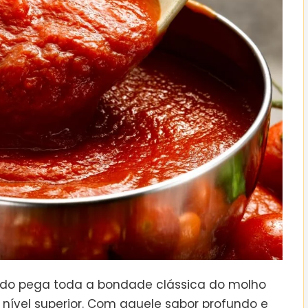
ado pega toda a bondade clássica do molho
ível superior. Com aquele sabor profundo e