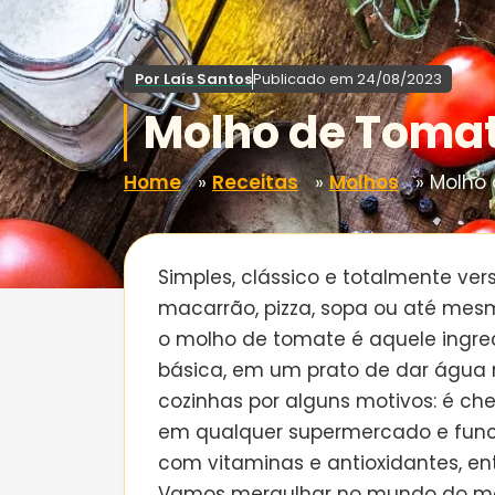
Por
Laís Santos
Publicado em
24/08/2023
Molho de Toma
Home
»
Receitas
»
Molhos
»
Molho
Simples, clássico e totalmente ver
macarrão, pizza, sopa ou até mes
o molho de tomate é aquele ingre
básica, em um prato de dar água 
cozinhas por alguns motivos: é chei
em qualquer supermercado e func
com vitaminas e antioxidantes, en
Vamos mergulhar no mundo do mol