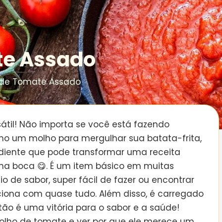
te Assado
 de Tomate Assado
sátil! Não importa se você está fazendo
mo um molho para mergulhar sua batata-frita,
diente que pode transformar uma receita
na boca 😋. É um item básico em muitas
o de sabor, super fácil de fazer ou encontrar
iona com quase tudo. Além disso, é carregado
tão é uma vitória para o sabor e a saúde!
ho de tomate e ver por que ele merece um