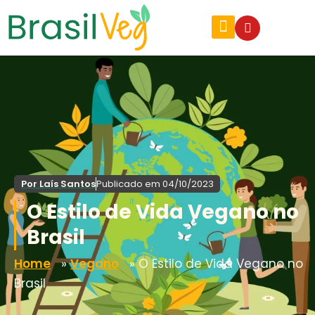
Por
Laís Santos
Publicado em
04/10/2023
O Estilo de Vida Vegano no
Brasil
Home
»
Vegano
»
O Estilo de Vida Vegano no
Brasil